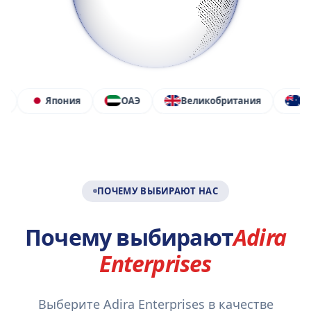
Япония
ОАЭ
Великобритания
Австралия
ПОЧЕМУ ВЫБИРАЮТ НАС
Почему выбирают
Adira
Enterprises
Выберите Adira Enterprises в качестве