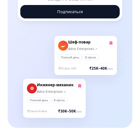
Подписаться
Шеф-повар
🍳
Adira Enterprises ✓
Полный день
В офисе
₹25K–40K
Dubai, UAE
/мес
Инженер-механик
⚙️
Adira Enterprises ✓
Полный день
В офисе
₹30K–50K
Saudi Arabia
/мес