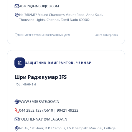
ADMIN@FINDURJOB.COM
No.768/MF/ Mount Chambers Mount Road, Anna Salai,
Thousand Lights, Chennai, Tamil Nadu 600002
МИНИСТЕРСТВО ИНОСТРАННЫХ ДЕЛ
adira enterprises
ЗАЩИТНИК ЭМИГРАНТОВ, ЧЕННАИ
Шри Раджкумар IFS
PoE, Ченнаи
WWW.EMIGRATE.GOV.IN
044 2852 1337/5610 | 90421 49222
POECHENNAI1@MEA.GOV.IN
No.A8, 1st Floor, D.P.I Campus, E.V.K Sampath Maaligai, College