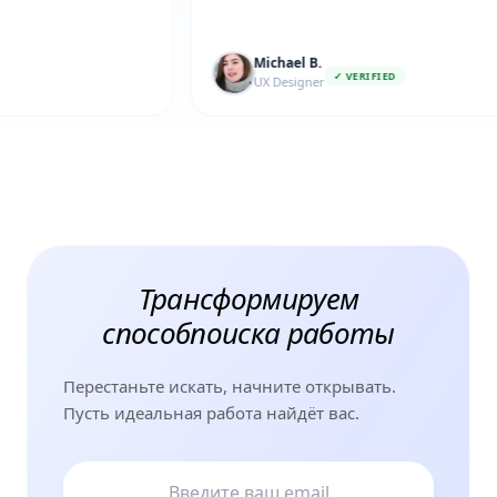
Michael B.
R
✓ VERIFIED
UX Designer
Fr
Трансформируем
способ
поиска работы
Перестаньте искать, начните открывать.
Пусть идеальная работа найдёт вас.